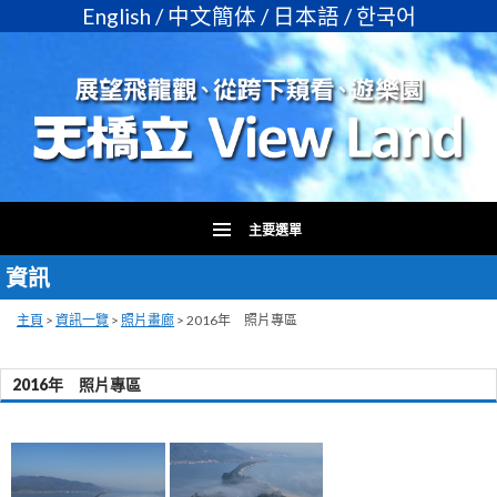
English
/
中文簡体
/
日本語
/
한국어
主要選單
資訊
跳
至
主
主頁
>
資訊一覽
>
照片畫廊
>
2016年 照片專區
要
內
2016年 照片專區
容