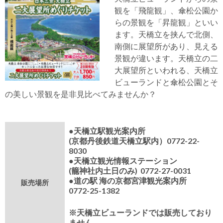
観を「飛龍観」、傘松公園か
らの景観を「昇龍観」といい
ます。天橋立を挟んで北側、
南側に展望所があり、見える
景観が違います。天橋立の二
大展望所といわれる、天橋立
ビューランドと傘松公園とそ
の美しい景観を是非見比べてみませんか？
●天橋立駅観光案内所
(京都丹後鉄道天橋立駅内）0772-22-
8030
●天橋立観光情報ステーション
(籠神社内土日のみ) 0772-27-0031
●道の駅 海の京都宮津観光案内所
販売場所
0772-25-1382
※天橋立ビューランドでは販売しており
ません