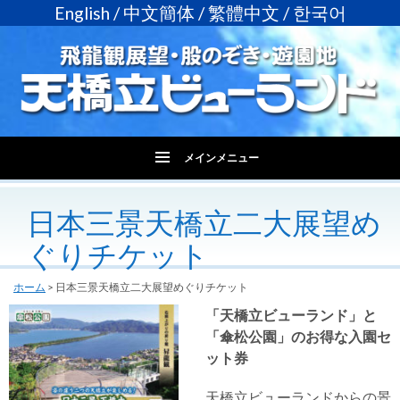
English
/
中文簡体
/
繁體中文
/
한국어
メインメニュー
コ
日本三景天橋立二大展望め
ン
テ
ぐりチケット
ン
ツ
へ
ホーム
>
日本三景天橋立二大展望めぐりチケット
ス
「天橋立ビューランド」と
キ
「傘松公園」のお得な入園セ
ッ
ット券
プ
天橋立ビューランドからの景