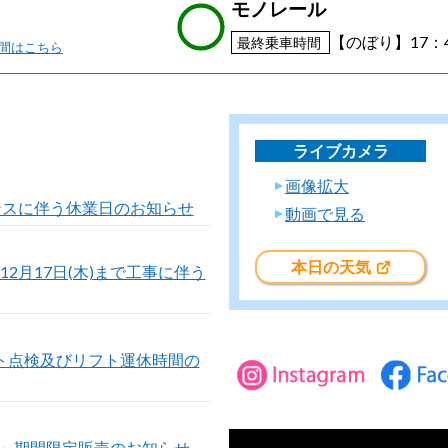
モノレール
【のぼり】17：4
最終乗車時間
間はこちら
ライブカメラ
画像拡大
ンスに伴う休業日のお知らせ
動画で見る
本日の天気
～12月17日(木)まで工事に伴う
リフト点検及びリフト運休時間の
」期間限定販売のお知らせ