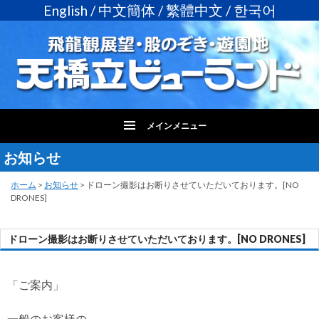
English
/
中文簡体
/
繁體中文
/
한국어
メインメニュー
お知らせ
コ
ン
テ
ホーム
>
お知らせ
>
ドローン撮影はお断りさせていただいております。[NO
DRONES]
ン
ツ
へ
ドローン撮影はお断りさせていただいております。[NO DRONES]
ス
キ
ッ
「ご案内」
プ
一般のお客様の