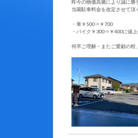
昨今の物価高騰により誠に勝手な
当園駐車料金を改定させて頂
・車￥500⇒￥700
・バイク￥300⇒￥400に
何卒ご理解・またご愛顧の程