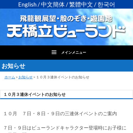
English
/
中文簡体
/
繁體中文
/
한국어
メインメニュー
お知らせ
コ
ン
テ
ホーム
>
お知らせ
>
１０月３連休イベントのお知らせ
ン
ツ
１０月３連休イベントのお知らせ
へ
ス
キ
１０月 ７日・８日・９日の三連休イベントのご案内
ッ
プ
７日・９日はビューランドキャラクター登場時にお子様に