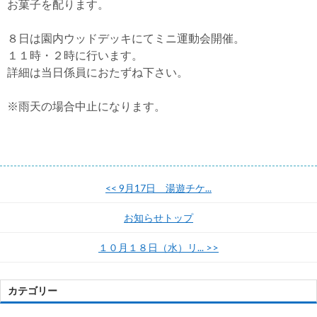
お菓子を配ります。
８日は園内ウッドデッキにてミニ運動会開催。
１１時・２時に行います。
詳細は当日係員におたずね下さい。
※雨天の場合中止になります。
<<
9月17日 湯遊チケ...
お知らせトップ
１０月１８日（水）リ...
>>
カテゴリー