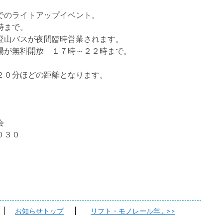
でのライトアップイベント。
時まで。
登山バスが夜間臨時営業されます。
場が無料開放 １７時～２２時まで。
２０分ほどの距離となります。
会
０３０
お知らせトップ
リフト・モノレール年...
>>