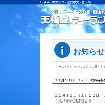
English
/
中文簡体
/
繁體中文
/
한국어
お知らせ
ホーム
>
お知らせ
>
１１月１１日・１
１１月１１日・１２日 成相寺特
１１月１１日（土）１２日（
「成相寺特別拝観とライトア