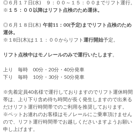
◎６月１７日(水) ９：００～１５：００までリフト運行。
※
１５：００以降はリフト点検のため運休。
◎６月１８日(木)
午前11：00(予定)までリフト点検のため
運休。
※１8日(木)は１１：００からリフト
運行開始
予定。
リフト点検中はモノレールのみで運行いたします
。
上り 毎時 00分・20分・40分発車
下り 毎時 10分・30分・50分発車
※先着定員40名様で運行しておりますのでリフト運休時間
帯は、上り下り含め待ち時間が長く発生しますので出来る
だけリフト運行時間帯でのご利用を推奨しております。
※ペットお連れのお客様はモノレールにご乗車頂けません
ので、リフト運行時間帯でお越しくださいますようお願い
申し上げます。