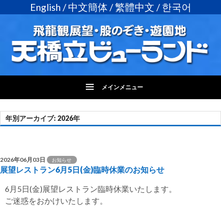
English
/
中文簡体
/
繁體中文
/
한국어
メインメニュー
コ
ン
年別アーカイブ: 2026年
投
テ
ン
稿
ツ
ナ
へ
2026年06月03日
お知らせ
展望レストラン6月5日(金)臨時休業のお知らせ
ス
ビ
キ
6月5日(金)展望レストラン臨時休業いたします。
ッ
ゲ
ご迷惑をおかけいたします。
プ
ー