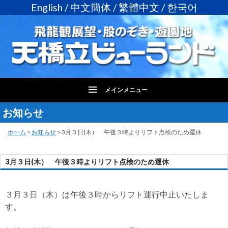
English
/
中文簡体
/
繁體中文
/
한국어
メインメニュー
お知らせ
コ
ン
テ
ホーム
>
お知らせ
>
3月３日(木） 午後３時よりリフト点検のため運休
ン
ツ
3月３日(木） 午後３時よりリフト点検のため運休
へ
ス
キ
３月３日（木）は午後３時からリフト運行中止いたしま
ッ
す。
プ