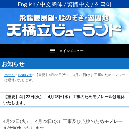
English
/
中文簡体
/
繁體中文
/
한국어
メインメニュー
お知らせ
コ
ン
テ
ホーム
>
お知らせ
>
【重要】4月22日(火）、4月23日(水）工事のためモノレール
は運休いたします。
ン
ツ
へ
【重要】4月22日(火）、4月23日(水）工事のためモノレールは運休
ス
いたします。
キ
ッ
プ
4月22日(火）、4月23日(水）工事及び点検のため
モノレー
ルは運休
いたします。