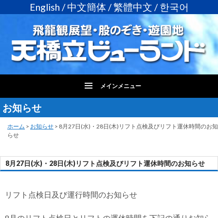
English
/
中文簡体
/
繁體中文
/
한국어
メインメニュー
お知らせ
コ
ン
テ
ホーム
>
お知らせ
>
8月27日(水)・28日(木)リフト点検及びリフト運休時間のお知
らせ
ン
ツ
へ
8月27日(水)・28日(木)リフト点検及びリフト運休時間のお知らせ
ス
キ
ッ
リフト点検日及び運行時間のお知らせ
プ
8月のリフト点検日とリフトの運休時間を下記の通りお知ら