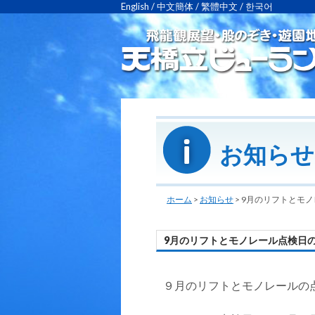
English
/
中文簡体
/
繁體中文
/
한국어
お知らせ
ホーム
>
お知らせ
>
9月のリフトとモ
9月のリフトとモノレール点検日
９月のリフトとモノレールの