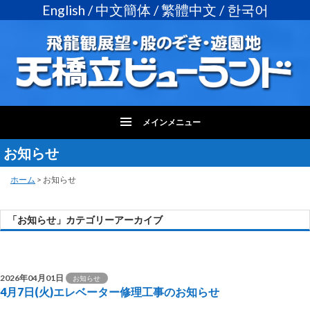
English
/
中文簡体
/
繁體中文
/
한국어
メインメニュー
お知らせ
コ
ン
テ
ホーム
>
お知らせ
ン
ツ
「お知らせ」カテゴリーアーカイブ
へ
投
ス
キ
稿
ッ
ナ
2026年04月01日
お知らせ
プ
4月7日(火)エレベーター修理工事のお知らせ
ビ