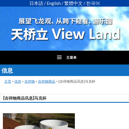
日本語
/
English
/
繁體中文
/
한국어
主菜单
信息
跳
至
正
主页
>
信息
>
吉祥物
>
吉祥物商品
>
[吉祥物商品讯息]马克杯
文
[吉祥物商品讯息]马克杯