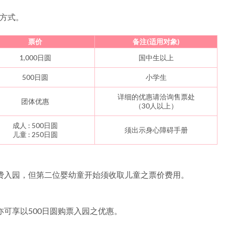
等方式。
票价
备注(适用对象)
1,000日圆
国中生以上
500日圆
小学生
详细的优惠请洽询售票处
团体优惠
（30人以上）
成人 : 500日圆
须出示身心障碍手册
儿童 : 250日圆
费入园，但第二位婴幼童开始须收取儿童之票价费用。
可享以500日圆购票入园之优惠。