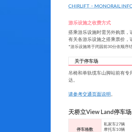
CHIRLIFT・MONORAIL INF
游乐设施之收费方式
搭乘游乐设施时需另外购票，
有关各游乐设施之搭乘票价，
*游乐设施将于闭园前30分依顺序
关于停车场
吊椅和单轨缆车山脚站前有专
达。
请参考交通页面说明
。
天桥立View Land停车场
私家车27辆
停车格数
摩托车10辆