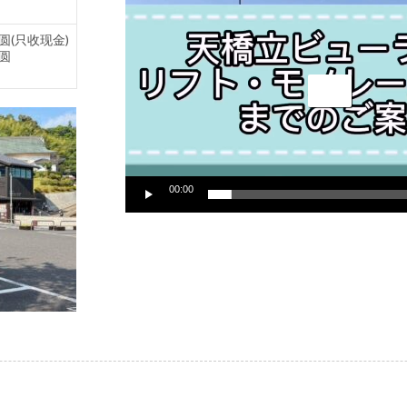
频
播
圆(只收现金)
放
圆
器
00:00