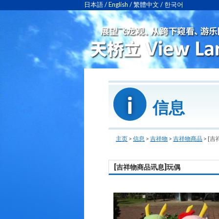
日本語
/
English
/
繁體中文
/
한국어
信息
主页
>
信息
>
吉祥物
>
吉祥物商品
>
[吉
[吉祥物商品讯息]玩偶