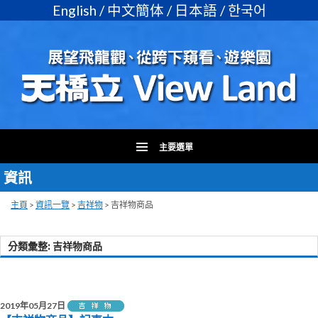
English
/
中文簡体
/
日本語
/
한국어
主要選單
資訊
跳
至
主
主頁
>
資訊一覽
>
吉祥物
>
吉祥物商品
要
內
分類彙整: 吉祥物商品
容
文
章
導
2019年05月27日