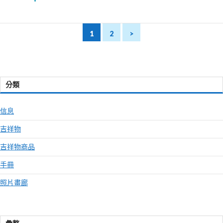
1
2
>
分類
信息
吉祥物
吉祥物商品
手冊
照片畫廊